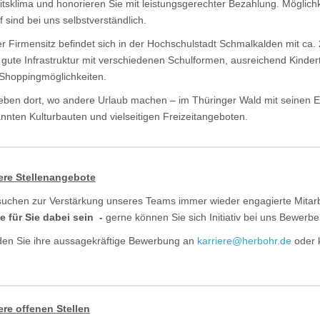
itsklima und honorieren Sie mit leistungsgerechter Bezahlung. Möglich
f sind bei uns selbstverständlich.
r Firmensitz befindet sich in der Hochschulstadt Schmalkalden mit ca. 
 gute Infrastruktur mit verschiedenen Schulformen, ausreichend Kinder
Shoppingmöglichkeiten.
leben dort, wo andere Urlaub machen – im Thüringer Wald mit seinen E
nnten Kulturbauten und vielseitigen Freizeitangeboten.
re Stellenangebote
suchen zur Verstärkung unseres Teams immer wieder engagierte Mitar
le für Sie dabei sein -
gerne können Sie sich Initiativ bei uns Bewerb
en Sie ihre aussagekräftige Bewerbung an
karriere@herbohr.de
oder 
re offenen Stellen