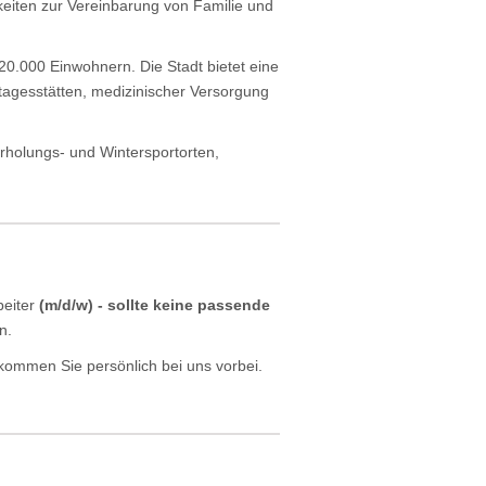
keiten zur Vereinbarung von Familie und
20.000 Einwohnern. Die Stadt bietet eine
tagesstätten, medizinischer Versorgung
rholungs- und Wintersportorten,
beiter
(m/d/w) - sollte keine passende
en.
kommen Sie persönlich bei uns vorbei.