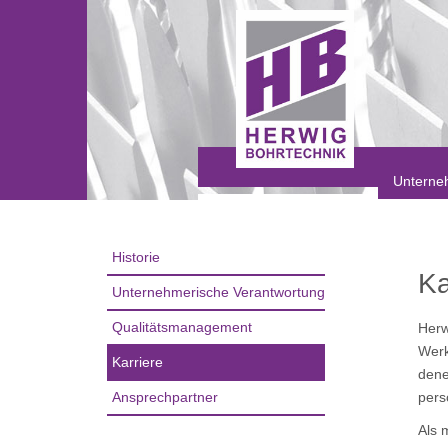
Unterne
Historie
Ka
Unternehmerische Verantwortung
Qualitätsmanagement
Herw
Werk
Karriere
dene
Ansprechpartner
pers
Als 