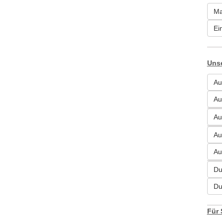
Ma
Ei
Unse
Au
Au
Au
Au
Au
Du
Du
Für 