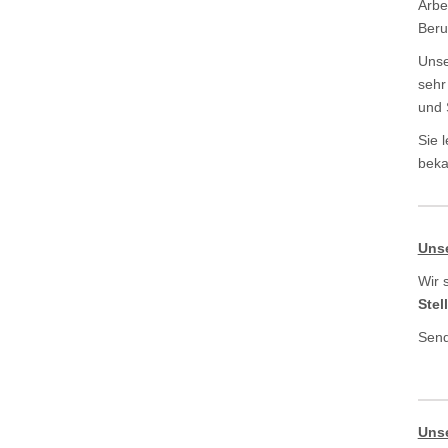
Arbe
Beru
Unse
sehr
und 
Sie 
beka
Unse
Wir 
Stel
Send
Unse