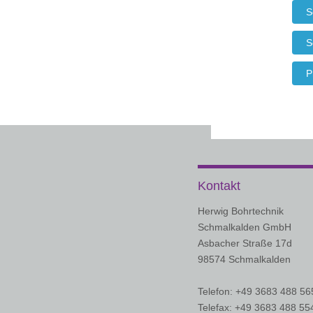
S
S
P
Kontakt
Herwig Bohrtechnik
Schmalkalden GmbH
Asbacher Straße 17d
98574 Schmalkalden
Telefon: +49 3683 488 56
Telefax: +49 3683 488 55