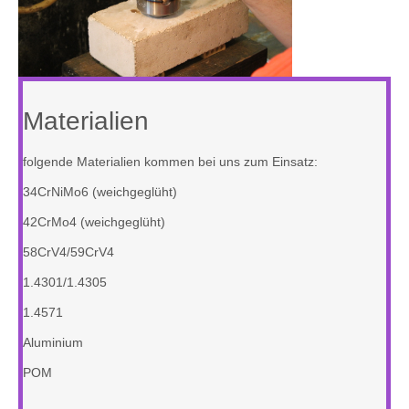
Materialien
folgende Materialien kommen bei uns zum Einsatz:
34CrNiMo6 (weichgeglüht)
42CrMo4 (weichgeglüht)
58CrV4/59CrV4
1.4301/1.4305
1.4571
Aluminium
POM