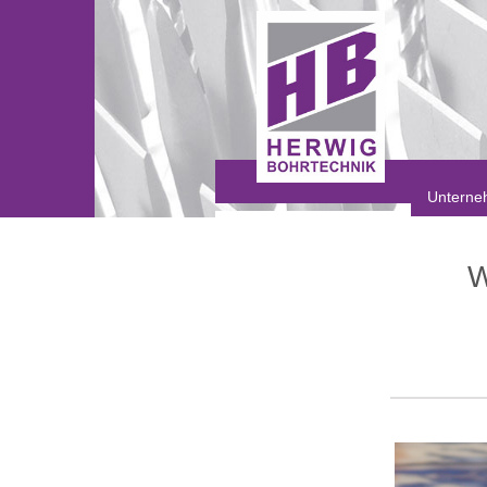
Unterne
W