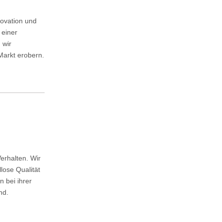
novation und
 einer
 wir
Markt erobern.
erhalten. Wir
lose Qualität
 bei ihrer
nd.