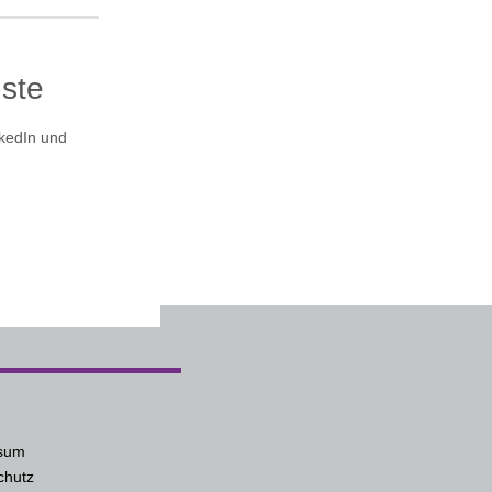
ste
nkedIn und
sum
chutz