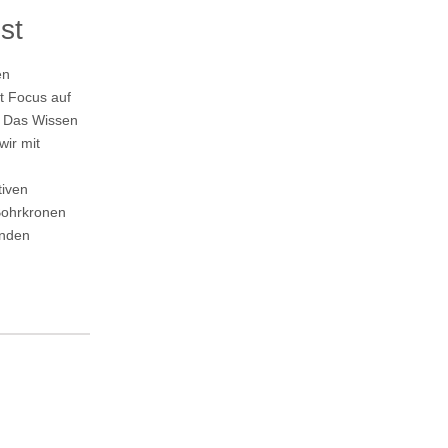
st
en
t Focus auf
. Das Wissen
ir mit
tiven
Bohrkronen
enden