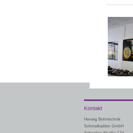
Kontakt
Herwig Bohrtechnik
Schmalkalden GmbH
Asbacher Straße 17d